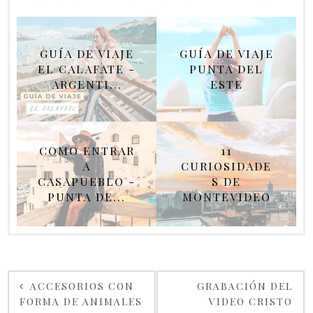
GUÍA DE VIAJE
GUÍA DE VIAJE
EL CALAFATE -
PUNTA DEL
ARGENTI...
ESTE
COMO ENTRAR
11
A
CURIOSIDADE
CASAPUEBLO -
S DE
PUNTA DE...
MONTEVIDEO
ACCESORIOS CON
GRABACIÓN DEL
FORMA DE ANIMALES
VIDEO CRISTO