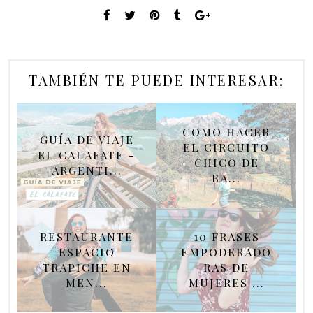
TAMBIÉN TE PUEDE INTERESAR:
COMO HACER
GUÍA DE VIAJE
EL CIRCUITO
EL CALAFATE -
CHICO DE
ARGENTI...
BA...
RESTAURANTE
10 FRASES
ESPACIO
EMPODERADO
TRAPICHE EN
RAS DE
MEN...
MUJERES ...