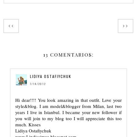
13 COMENTARIOS:
LIDIYA OSTAFIYCHUK
7/14/2012
Hi dear!!!! You look amazing in that outfit. Love your
style&blog. I am model&blogger from Milan, last two
years I live in Istanbul. I became your new follower if
you will join to my blog too I will appreciate this too
much. Kisses
Lidiya Ostafiychuk
www.Lindissimaa.blogspot.com