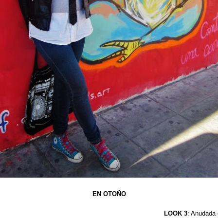
EN OTOÑO
LOOK 3
: Anudada 