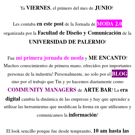
VIERNES
JUNIO
Ya
, el primero del mes de
!
en este post
MODA 2.0
Les contaba
de la Jornada de
Facultad de Diseño y Comunicación
organizada por la
de la
UNIVERSIDAD DE PALERMO
!
mi primera jornada de moda
ME ENCANTO
Fue
y
!
Muchos conocimientos de primera mano, ofrecidos por importantes
BLOG
personas de la industria! Personalmente, no solo por el
sino por el trabajo que Tin y yo hacemos diariamente como
COMMUNITY MANAGERS
ARTE BAR
era
de
! La
digital
cambia la dinámica de las empresas y hay que aprender a
utilizar las herramientas que modifican la forma en que utilizamos y
información
comunicamos la
!
10 am hasta las
El look sencillo porque fue desde tempranito,