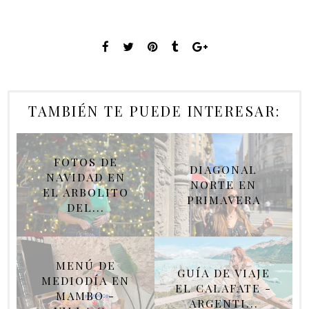
TAMBIÉN TE PUEDE INTERESAR:
FOTOS DE
DIAGONAL
NAVIDAD EN
NORTE EN
EL ARBOLITO
PRIMAVERA
DEL...
MENÚ DE
GUÍA DE VIAJE
MEDIODÍA EN
EL CALAFATE -
MAMBO -
ARGENTI...