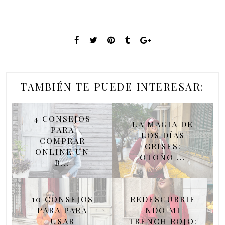
TAMBIÉN TE PUEDE INTERESAR:
4 CONSEJOS
LA MAGIA DE
PARA
LOS DÍAS
COMPRAR
GRISES:
ONLINE UN
OTOÑO ...
B...
10 CONSEJOS
REDESCUBRIE
PARA PARA
NDO MI
USAR
TRENCH ROJO: