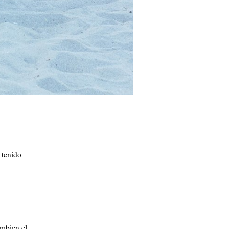
s tenido
ambien el