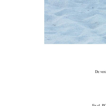
De verd
En el PO