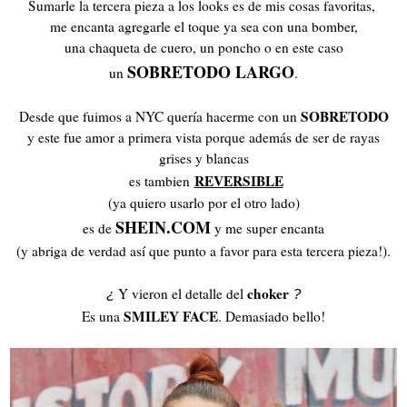
Sumarle la tercera pieza a los looks es de mis cosas favoritas,
me encanta agregarle el toque ya sea con una bomber,
una chaqueta de cuero, un poncho o en este caso
SOBRETODO LARGO
un
.
SOBRETODO
Desde que fuimos a NYC quería hacerme con un
y este fue amor a primera vista porque además de ser de rayas
grises y blancas
REVERSIBLE
es tambien
(ya quiero usarlo por el otro lado)
SHEIN.COM
es de
y me super encanta
(y abriga de verdad así que punto a favor para esta tercera pieza!).
choker
Y vieron el detalle del
¿
?
SMILEY FACE
Es una
. Demasiado bello!