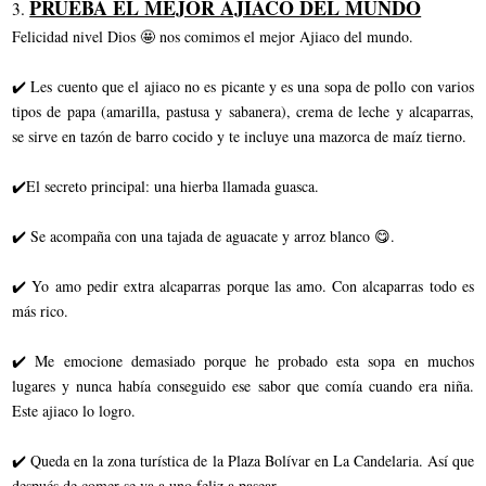
PRUEBA EL MEJOR AJÍACO DEL MUNDO
3.
Felicidad nivel Dios 🤩 nos comimos el mejor Ajiaco del mundo.
✔️ Les cuento que el ajiaco no es picante y es una sopa de pollo con varios
tipos de papa (amarilla, pastusa y sabanera), crema de leche y alcaparras,
se sirve en tazón de barro cocido y te incluye una mazorca de maíz tierno.
✔️El secreto principal: una hierba llamada guasca.
✔️ Se acompaña con una tajada de aguacate y arroz blanco 😋.
✔️ Yo amo pedir extra alcaparras porque las amo. Con alcaparras todo es
más rico.
✔️ Me emocione demasiado porque he probado esta sopa en muchos
lugares y nunca había conseguido ese sabor que comía cuando era niña.
Este ajiaco lo logro.
✔️ Queda en la zona turística de la Plaza Bolívar en La Candelaria. Así que
después de comer se va a uno feliz a pasear.