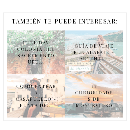
TAMBIÉN TE PUEDE INTERESAR:
FULL DAY
GUÍA DE VIAJE
COLONIA DEL
EL CALAFATE -
SACREMENTO
ARGENTI...
URU...
COMO ENTRAR
11
A
CURIOSIDADE
CASAPUEBLO -
S DE
PUNTA DE...
MONTEVIDEO