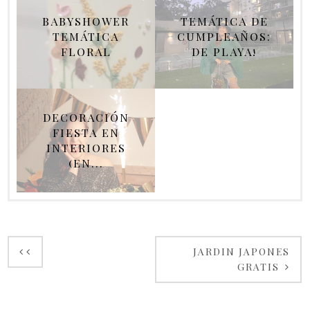
BABYSHOWER
TEMÁTICA DE
TEMÁTICA
CUMPLEAÑOS:
FLORAL
DE PLAYA!
DECORACIÓN
FIESTA EN
INTERIORES
(EN...
JARDIN JAPONES
GRATIS