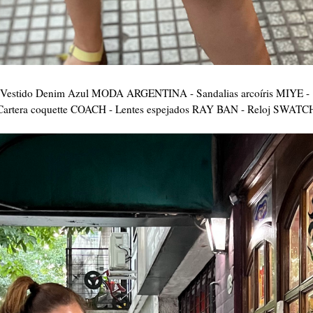
Vestido Denim Azul MODA ARGENTINA - Sandalias arcoíris MIYE -
Cartera coquette COACH - Lentes espejados RAY BAN - Reloj SWATC