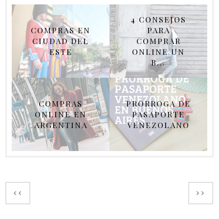
4 CONSEJOS
COMPRAS EN
PARA
CIUDAD DEL
COMPRAR
ESTE
ONLINE UN
B...
COMPRAS
PRORROGA DE
ONLINE EN
PASAPORTE
ARGENTINA
VENEZOLANO